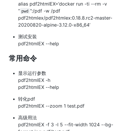
alias pdf2htmlEX=‘docker run -ti --rm -v
“
”:/pdf -w /pdf
pwd
pdf2htmlex/pdf2htmlex:0.18.8.rc2-master-
20200820-alpine-3.12.0-x86_64’
测试安装
pdf2htmlEX --help
常用命令
显示运行参数
pdf2htmlEX -h
pdf2htmlEX --help
转化pdf
pdf2htmlEX --zoom 1 test.pdf
高级用法
pdf2htmlEX -f 3 -l 5 --fit-width 1024 --bg-