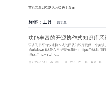
首页
文章归档
默认分类
关于页面
标签：工具
1 篇文章
功能丰富的开源协作式知识库系统ou
语雀飞书平替快速协作式的团队知识库提供一个美观
Markdown-i68爱六八,链接你我他：https://i68.ltd项目仓库
https://mp.weixin.q...
2024-07-11
680
0
0
工具
#工具